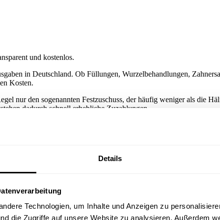
ansparent und kostenlos.
usgaben in Deutschland. Ob Füllungen, Wurzelbehandlungen, Zahnersatz
den Kosten.
Regel nur den sogenannten Festzuschuss, der häufig weniger als die Häl
tehen dadurch schnell erhebliche Zuzahlungen.
herung, die diese Lücke schließt. Besonders lohnend ist ein früher Abs
lle zahnärztlichen Leistungen – transparent, zuverlässig und individuel
Details
Datenverarbeitung
udget.
dere Technologien, um Inhalte und Anzeigen zu personalisieren
nd die Zugriffe auf unsere Website zu analysieren. Außerdem we