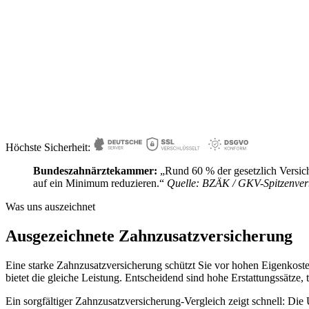
Zahnbehandlung
Zahnersatz
z.B. Füllungen oder Wurzelbehandlung
z.B. Krone oder Implantat
z.B.
Höchste Sicherheit:
Bundeszahnärztekammer:
„Rund 60 % der gesetzlich Versich
auf ein Minimum reduzieren.“
Quelle: BZÄK / GKV-Spitzenve
Was uns auszeichnet
Ausgezeichnete Zahnzusatzversicherung
Eine starke Zahnzusatzversicherung schützt Sie vor hohen Eigenkoste
bietet die gleiche Leistung. Entscheidend sind hohe Erstattungssätze
Ein sorgfältiger Zahnzusatzversicherung-Vergleich zeigt schnell: Die 