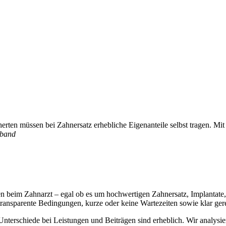
Prophylaxe
Kieferorthopädie
 professionelle Zahnreinigung (PZR)
zur Korrektur einer Zahnfehlstellung
erten müssen bei Zahnersatz erhebliche Eigenanteile selbst tragen. Mit
rband
n beim Zahnarzt – egal ob es um hochwertigen Zahnersatz, Implantate, I
, transparente Bedingungen, kurze oder keine Wartezeiten sowie klar ge
Unterschiede bei Leistungen und Beiträgen sind erheblich. Wir analysier