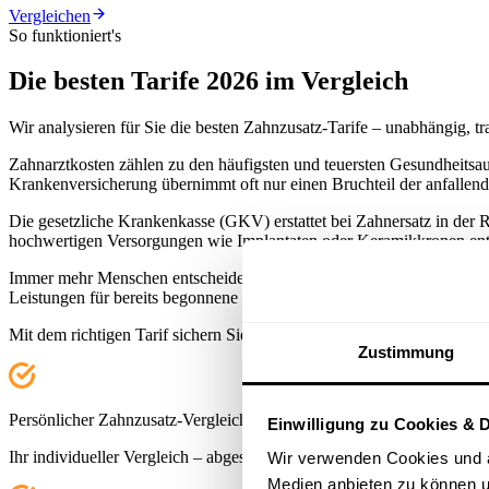
Vergleichen
So funktioniert's
Die besten Tarife 2026 im Vergleich
Wir analysieren für Sie die besten Zahnzusatz-Tarife – unabhängig, tr
Zahnarztkosten zählen zu den häufigsten und teuersten Gesundheitsa
Krankenversicherung übernimmt oft nur einen Bruchteil der anfallen
Die gesetzliche Krankenkasse (GKV) erstattet bei Zahnersatz in der 
hochwertigen Versorgungen wie Implantaten oder Keramikkronen ents
Immer mehr Menschen entscheiden sich daher für eine Zahnzusatzversic
Leistungen für bereits begonnene Behandlungen ausschließen.
Mit dem richtigen Tarif sichern Sie sich bis zu 100 % Erstattung auf a
Zustimmung
Persönlicher Zahnzusatz-Vergleich
Einwilligung zu Cookies & 
Ihr individueller Vergleich – abgestimmt auf Ihre Wünsche und Ihr B
Wir verwenden Cookies und an
Medien anbieten zu können u